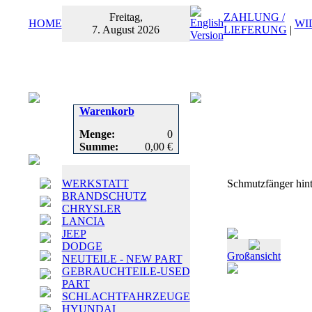
Freitag,
ZAHLUNG /
HOME
WI
7. August 2026
LIEFERUNG
|
Warenkorb
Menge:
0
Summe:
0,00 €
WERKSTATT
Schmutzfänger hi
BRANDSCHUTZ
CHRYSLER
LANCIA
JEEP
DODGE
Großansicht
NEUTEILE - NEW PART
GEBRAUCHTEILE-USED
PART
SCHLACHTFAHRZEUGE
HYUNDAI