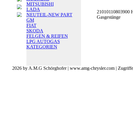
MITSUBISHI
LADA
21010110803900 Ho
NEUTEIL-NEW PART
Gasgestänge
GM
FIAT
SKODA
FELGEN & REIFEN
LPG AUTOGAS
KATEGORIEN
2026 by A.M.G Schörghofer | www.amg-chrysler.com | Zugriff