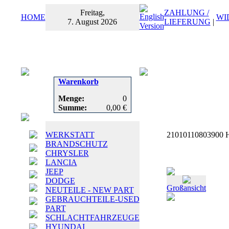
Freitag,
ZAHLUNG /
HOME
WI
7. August 2026
LIEFERUNG
|
Warenkorb
Menge:
0
Summe:
0,00 €
WERKSTATT
21010110803900 Ho
BRANDSCHUTZ
CHRYSLER
LANCIA
JEEP
DODGE
Großansicht
NEUTEILE - NEW PART
GEBRAUCHTEILE-USED
PART
SCHLACHTFAHRZEUGE
HYUNDAI