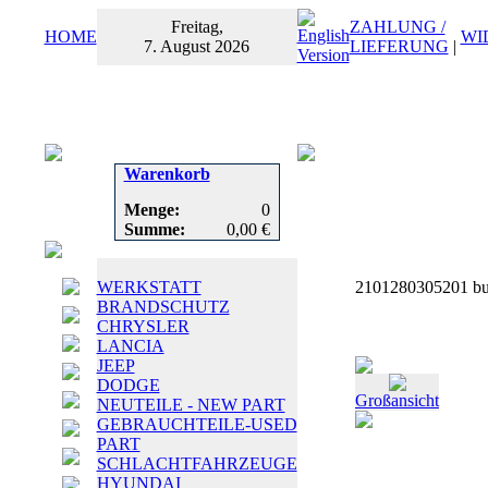
Freitag,
ZAHLUNG /
HOME
WI
7. August 2026
LIEFERUNG
|
Warenkorb
Menge:
0
Summe:
0,00 €
WERKSTATT
2101280305201 bum
BRANDSCHUTZ
CHRYSLER
LANCIA
JEEP
DODGE
Großansicht
NEUTEILE - NEW PART
GEBRAUCHTEILE-USED
PART
SCHLACHTFAHRZEUGE
HYUNDAI