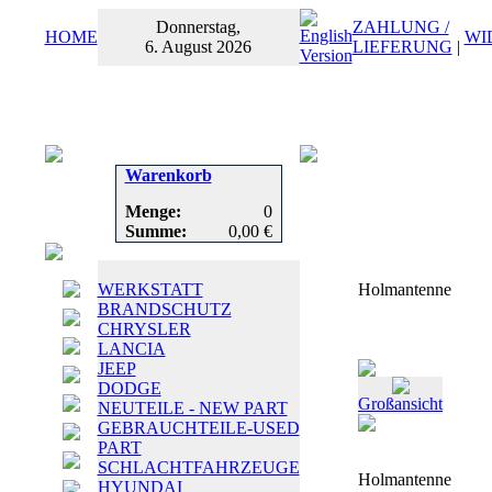
Donnerstag,
ZAHLUNG /
HOME
WI
6. August 2026
LIEFERUNG
|
Warenkorb
Menge:
0
Summe:
0,00 €
WERKSTATT
Holmantenne
BRANDSCHUTZ
CHRYSLER
LANCIA
JEEP
DODGE
Großansicht
NEUTEILE - NEW PART
GEBRAUCHTEILE-USED
PART
SCHLACHTFAHRZEUGE
Holmantenne
HYUNDAI