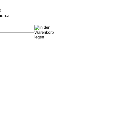
m
on.at