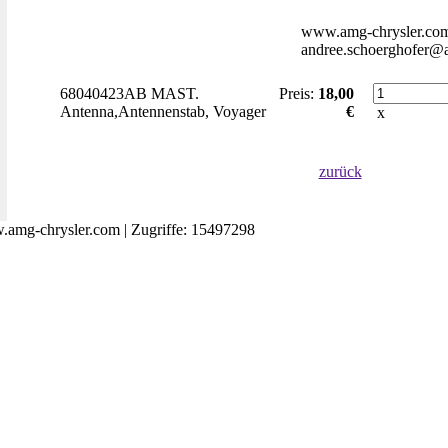
www.amg-chrysler.co
andree.schoerghofer@a
68040423AB MAST.
Preis:
18,00
Antenna,Antennenstab, Voyager
€
x
zurück
amg-chrysler.com | Zugriffe: 15497298