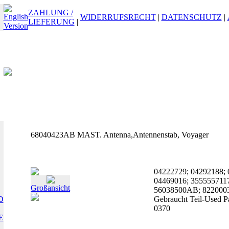
ZAHLUNG /
WIDERRUFSRECHT
|
DATENSCHUTZ
|
LIEFERUNG
|
68040423AB MAST. Antenna,Antennenstab, Voyager
04222729; 04292188; 
04469016; 3555557117
Großansicht
56038500AB; 822000
D
Gebraucht Teil-Used P
0370
E