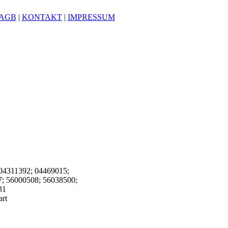
AGB
|
KONTAKT
|
IMPRESSUM
04311392; 04469015;
; 56000508; 56038500;
31
art