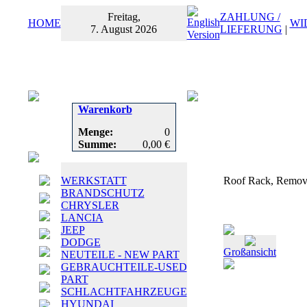
Freitag,
ZAHLUNG /
HOME
WI
7. August 2026
LIEFERUNG
|
Warenkorb
Menge:
0
Summe:
0,00 €
WERKSTATT
Roof Rack, Remova
BRANDSCHUTZ
CHRYSLER
LANCIA
JEEP
DODGE
Großansicht
NEUTEILE - NEW PART
GEBRAUCHTEILE-USED
PART
SCHLACHTFAHRZEUGE
HYUNDAI