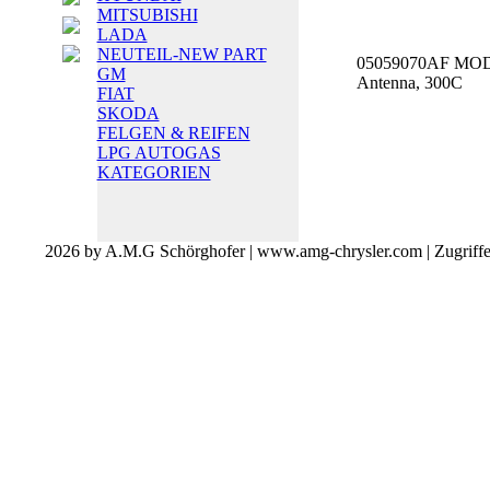
MITSUBISHI
LADA
NEUTEIL-NEW PART
05059070AF MOD
GM
Antenna, 300C
FIAT
SKODA
FELGEN & REIFEN
LPG AUTOGAS
KATEGORIEN
2026 by A.M.G Schörghofer | www.amg-chrysler.com | Zugriff