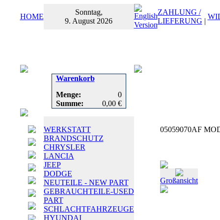
Sonntag,
ZAHLUNG /
HOME
WI
9. August 2026
LIEFERUNG
|
Warenkorb
Menge:
0
Summe:
0,00 €
WERKSTATT
05059070AF MODU
BRANDSCHUTZ
CHRYSLER
LANCIA
JEEP
DODGE
Großansicht
NEUTEILE - NEW PART
GEBRAUCHTEILE-USED
PART
SCHLACHTFAHRZEUGE
HYUNDAI