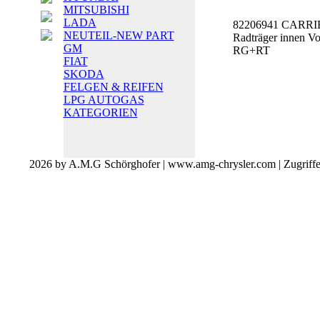
MITSUBISHI
LADA
82206941 CARRI
NEUTEIL-NEW PART
Radträger innen V
GM
RG+RT
FIAT
SKODA
FELGEN & REIFEN
LPG AUTOGAS
KATEGORIEN
2026 by A.M.G Schörghofer | www.amg-chrysler.com | Zugriff