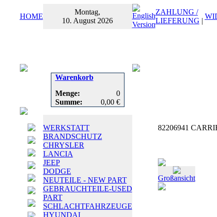
Montag,
ZAHLUNG /
HOME
WI
10. August 2026
LIEFERUNG
|
Warenkorb
Menge:
0
Summe:
0,00 €
WERKSTATT
82206941 CARRIE
BRANDSCHUTZ
CHRYSLER
LANCIA
JEEP
DODGE
Großansicht
NEUTEILE - NEW PART
GEBRAUCHTEILE-USED
PART
SCHLACHTFAHRZEUGE
HYUNDAI