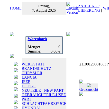
Freitag,
ZAHLUNG /
HOME
WI
7. August 2026
LIEFERUNG
|
Warenkorb
Menge:
0
Summe:
0,00 €
WERKSTATT
21100120001083 N
BRANDSCHUTZ
CHRYSLER
LANCIA
JEEP
DODGE
Großansicht
NEUTEILE - NEW PART
GEBRAUCHTEILE-USED
PART
SCHLACHTFAHRZEUGE
HYUNDAI