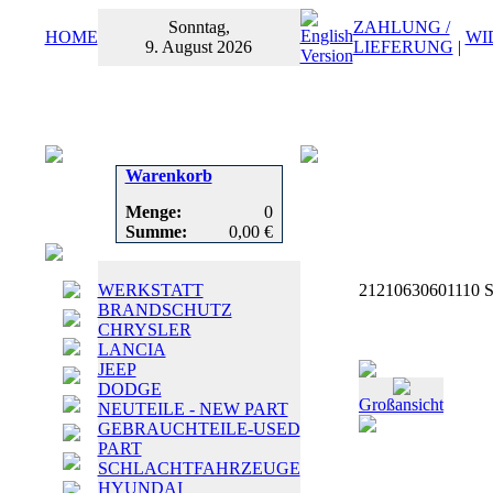
Sonntag,
ZAHLUNG /
HOME
WI
9. August 2026
LIEFERUNG
|
Warenkorb
Menge:
0
Summe:
0,00 €
WERKSTATT
21210630601110 Sc
BRANDSCHUTZ
CHRYSLER
LANCIA
JEEP
DODGE
Großansicht
NEUTEILE - NEW PART
GEBRAUCHTEILE-USED
PART
SCHLACHTFAHRZEUGE
HYUNDAI