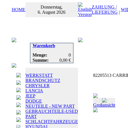
Donnerstag,
ZAHLUNG /
HOME
WI
6. August 2026
LIEFERUNG
|
Warenkorb
Menge:
0
Summe:
0,00 €
WERKSTATT
82205513 CARRIE
BRANDSCHUTZ
CHRYSLER
LANCIA
JEEP
DODGE
Großansicht
NEUTEILE - NEW PART
GEBRAUCHTEILE-USED
PART
SCHLACHTFAHRZEUGE
HYUNDAI