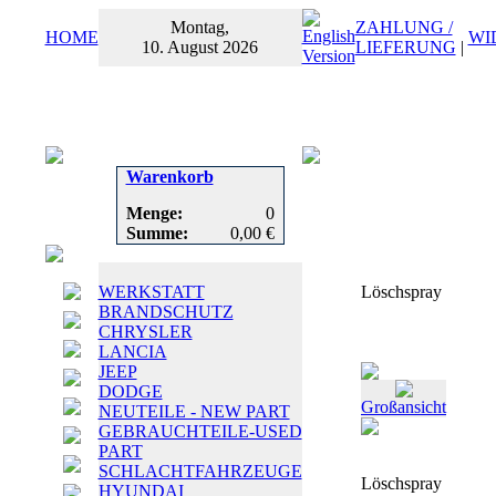
Montag,
ZAHLUNG /
HOME
WI
10. August 2026
LIEFERUNG
|
Warenkorb
Menge:
0
Summe:
0,00 €
WERKSTATT
Löschspray
BRANDSCHUTZ
CHRYSLER
LANCIA
JEEP
DODGE
Großansicht
NEUTEILE - NEW PART
GEBRAUCHTEILE-USED
PART
SCHLACHTFAHRZEUGE
Löschspray
HYUNDAI