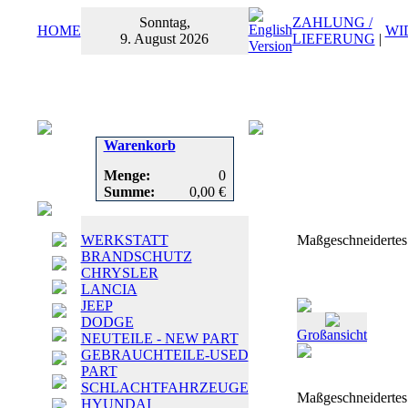
Sonntag,
ZAHLUNG /
HOME
WI
9. August 2026
LIEFERUNG
|
Warenkorb
Menge:
0
Summe:
0,00 €
WERKSTATT
Maßgeschneidertes
BRANDSCHUTZ
CHRYSLER
LANCIA
JEEP
DODGE
Großansicht
NEUTEILE - NEW PART
GEBRAUCHTEILE-USED
PART
SCHLACHTFAHRZEUGE
Maßgeschneidertes
HYUNDAI