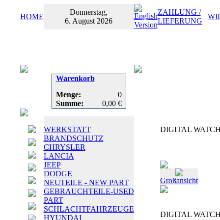
Donnerstag,
ZAHLUNG /
HOME
WI
6. August 2026
LIEFERUNG
|
Warenkorb
Menge:
0
Summe:
0,00 €
WERKSTATT
DIGITAL WATCH 
BRANDSCHUTZ
CHRYSLER
LANCIA
JEEP
DODGE
Großansicht
NEUTEILE - NEW PART
GEBRAUCHTEILE-USED
PART
SCHLACHTFAHRZEUGE
DIGITAL WATCH 
HYUNDAI