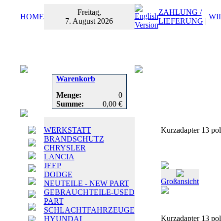
Freitag,
ZAHLUNG /
HOME
WI
7. August 2026
LIEFERUNG
|
Warenkorb
Menge:
0
Summe:
0,00 €
WERKSTATT
Kurzadapter 13 pol
BRANDSCHUTZ
CHRYSLER
LANCIA
JEEP
DODGE
Großansicht
NEUTEILE - NEW PART
GEBRAUCHTEILE-USED
PART
SCHLACHTFAHRZEUGE
Kurzadapter 13 pol
HYUNDAI