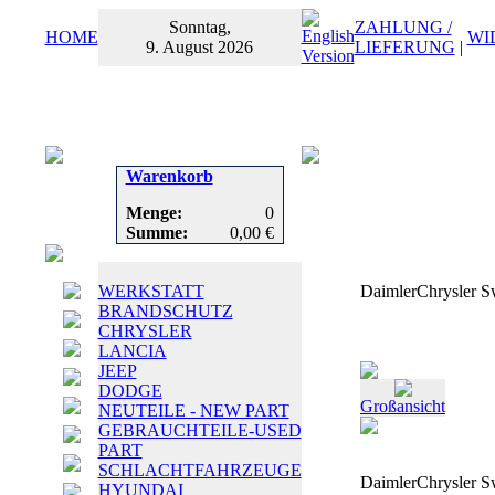
Sonntag,
ZAHLUNG /
HOME
WI
9. August 2026
LIEFERUNG
|
Warenkorb
Menge:
0
Summe:
0,00 €
WERKSTATT
DaimlerChrysler S
BRANDSCHUTZ
CHRYSLER
LANCIA
JEEP
DODGE
Großansicht
NEUTEILE - NEW PART
GEBRAUCHTEILE-USED
PART
SCHLACHTFAHRZEUGE
DaimlerChrysler S
HYUNDAI