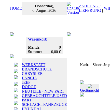
Donnerstag,
ZAHLUNG /
HOME
WI
6. August 2026
LIEFERUNG
|
Warenkorb
Menge:
0
Summe:
0,00 €
WERKSTATT
Karban Shorts Jee
BRANDSCHUTZ
CHRYSLER
LANCIA
JEEP
DODGE
Großansicht
NEUTEILE - NEW PART
GEBRAUCHTEILE-USED
PART
SCHLACHTFAHRZEUGE
HYUNDAI