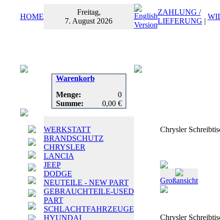
Freitag,
ZAHLUNG /
HOME
WI
7. August 2026
LIEFERUNG
|
Warenkorb
Menge:
0
Summe:
0,00 €
WERKSTATT
Chrysler Schreibti
BRANDSCHUTZ
CHRYSLER
LANCIA
JEEP
DODGE
Großansicht
NEUTEILE - NEW PART
GEBRAUCHTEILE-USED
PART
SCHLACHTFAHRZEUGE
Chrysler Schreibti
HYUNDAI