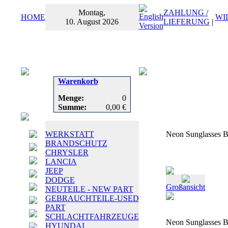
Montag,
ZAHLUNG /
HOME
WI
10. August 2026
LIEFERUNG
|
Warenkorb
Menge:
0
Summe:
0,00 €
WERKSTATT
Neon Sunglasses B
BRANDSCHUTZ
CHRYSLER
LANCIA
JEEP
DODGE
Großansicht
NEUTEILE - NEW PART
GEBRAUCHTEILE-USED
PART
SCHLACHTFAHRZEUGE
Neon Sunglasses B
HYUNDAI