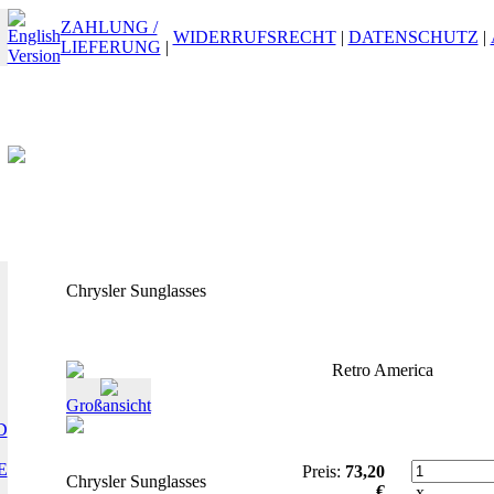
ZAHLUNG /
WIDERRUFSRECHT
|
DATENSCHUTZ
|
LIEFERUNG
|
Chrysler Sunglasses
Retro America
Großansicht
D
E
Preis:
73,20
Chrysler Sunglasses
€
x