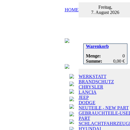
Freitag,
HOME
7. August 2026
Warenkorb
Menge:
0
Summe:
0,00 €
WERKSTATT
BRANDSCHUTZ
CHRYSLER
LANCIA
JEEP
DODGE
NEUTEILE - NEW PART
GEBRAUCHTEILE-USE
PART
SCHLACHTFAHRZEUG
HYUNDAI