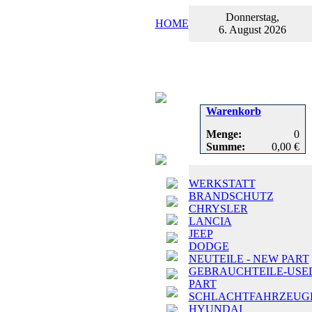
Donnerstag,
HOME
6. August 2026
Warenkorb
Menge:
0
Summe:
0,00 €
WERKSTATT
BRANDSCHUTZ
CHRYSLER
LANCIA
JEEP
DODGE
NEUTEILE - NEW PART
GEBRAUCHTEILE-USE
PART
SCHLACHTFAHRZEUG
HYUNDAI