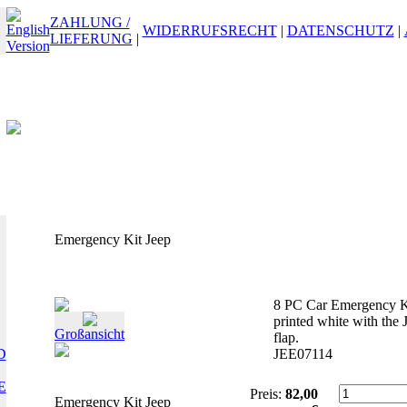
ZAHLUNG /
WIDERRUFSRECHT
|
DATENSCHUTZ
|
LIEFERUNG
|
Emergency Kit Jeep
8 PC Car Emergency Ki
printed white with the 
Großansicht
flap.
D
JEE07114
E
Preis:
82,00
Emergency Kit Jeep