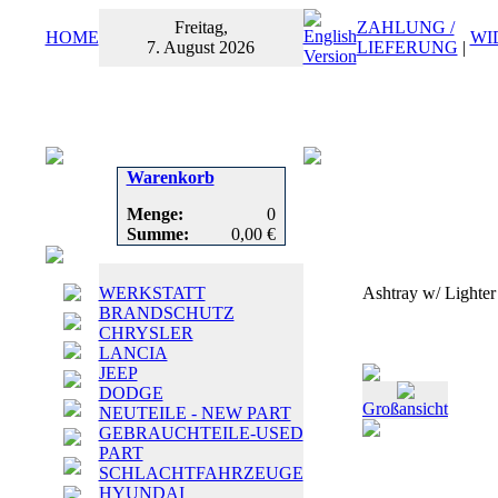
Freitag,
ZAHLUNG /
HOME
WI
7. August 2026
LIEFERUNG
|
Warenkorb
Menge:
0
Summe:
0,00 €
WERKSTATT
Ashtray w/ Lighte
BRANDSCHUTZ
CHRYSLER
LANCIA
JEEP
DODGE
Großansicht
NEUTEILE - NEW PART
GEBRAUCHTEILE-USED
PART
SCHLACHTFAHRZEUGE
HYUNDAI