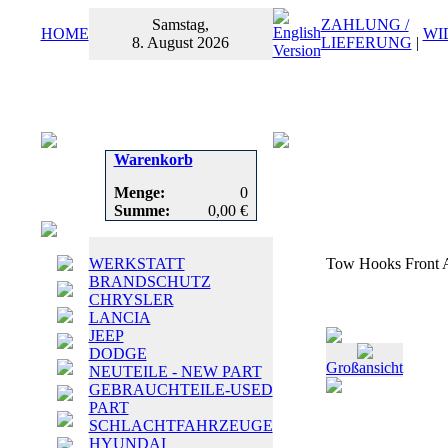
Samstag,
ZAHLUNG /
HOME
WI
8. August 2026
LIEFERUNG
|
Warenkorb
Menge:
0
Summe:
0,00 €
WERKSTATT
Tow Hooks Front 
BRANDSCHUTZ
CHRYSLER
LANCIA
JEEP
DODGE
Großansicht
NEUTEILE - NEW PART
GEBRAUCHTEILE-USED
PART
SCHLACHTFAHRZEUGE
HYUNDAI