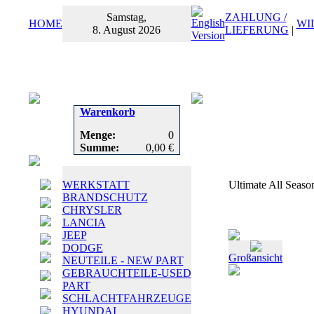
Samstag,
ZAHLUNG /
HOME
WI
8. August 2026
LIEFERUNG
|
Warenkorb
Menge:
0
Summe:
0,00 €
WERKSTATT
Ultimate All Seas
BRANDSCHUTZ
CHRYSLER
LANCIA
JEEP
DODGE
Großansicht
NEUTEILE - NEW PART
GEBRAUCHTEILE-USED
PART
SCHLACHTFAHRZEUGE
HYUNDAI