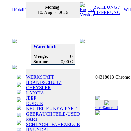
Montag,
ZAHLUNG /
HOME
WI
10. August 2026
LIEFERUNG
|
Warenkorb
Menge:
0
Summe:
0,00 €
WERKSTATT
04318013 Chrome 
BRANDSCHUTZ
CHRYSLER
LANCIA
JEEP
DODGE
Großansicht
NEUTEILE - NEW PART
GEBRAUCHTEILE-USED
PART
SCHLACHTFAHRZEUGE
HYUNDAI