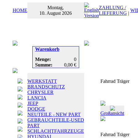
Montag,
ZAHLUNG /
HOME
WI
10. August 2026
LIEFERUNG
|
Warenkorb
Menge:
0
Summe:
0,00 €
WERKSTATT
Fahrrad Träger
BRANDSCHUTZ
CHRYSLER
LANCIA
JEEP
DODGE
Großansicht
NEUTEILE - NEW PART
GEBRAUCHTEILE-USED
PART
SCHLACHTFAHRZEUGE
Fahrrad Träger
HYUNDAI