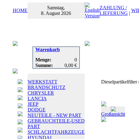
Samstag,
ZAHLUNG /
HOME
WI
8. August 2026
LIEFERUNG
|
Warenkorb
Menge:
0
Summe:
0,00 €
WERKSTATT
Dieselpartikelfilt
BRANDSCHUTZ
CHRYSLER
LANCIA
JEEP
DODGE
Großansicht
NEUTEILE - NEW PART
GEBRAUCHTEILE-USED
PART
SCHLACHTFAHRZEUGE
HYUNDAI