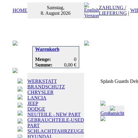
Samstag,
ZAHLUNG /
HOME
WI
8. August 2026
LIEFERUNG
|
Warenkorb
Menge:
0
Summe:
0,00 €
WERKSTATT
Splash Guards De
BRANDSCHUTZ
CHRYSLER
LANCIA
JEEP
DODGE
Großansicht
NEUTEILE - NEW PART
GEBRAUCHTEILE-USED
PART
SCHLACHTFAHRZEUGE
HYUNDAI