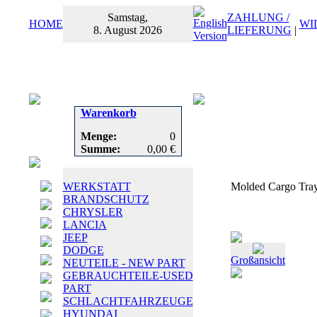
Samstag,
ZAHLUNG /
HOME
WI
8. August 2026
LIEFERUNG
|
Warenkorb
Menge:
0
Summe:
0,00 €
WERKSTATT
Molded Cargo Tra
BRANDSCHUTZ
CHRYSLER
LANCIA
JEEP
DODGE
Großansicht
NEUTEILE - NEW PART
GEBRAUCHTEILE-USED
PART
SCHLACHTFAHRZEUGE
HYUNDAI