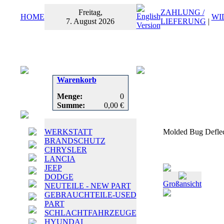
Freitag,
ZAHLUNG /
HOME
WI
7. August 2026
LIEFERUNG
|
Warenkorb
Menge:
0
Summe:
0,00 €
WERKSTATT
Molded Bug Defle
BRANDSCHUTZ
CHRYSLER
LANCIA
JEEP
DODGE
Großansicht
NEUTEILE - NEW PART
GEBRAUCHTEILE-USED
PART
SCHLACHTFAHRZEUGE
HYUNDAI