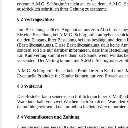
erkennt A.M.G. Schörghofer nicht an, es sei denn, A.M.G. Sc
ausdrücklich schriftlich ihrer Geltung zugestimmt.
§ 2 Vertragsschluss
Ihre Bestellung stellt ein Angebot an uns zum Abschluss ein
Sie eine Bestellung bei A.M.G. Schörghofer aufgeben, schick
die den Eingang Ihrer Bestellung bei uns bestätigt und deren 
(Bestellbestätigung). Diese Bestellbestätigung stellt keine A
sondern soll Sie nur darüber informieren, dass Ihre Bestellung
Ein Kaufvertrag kommt erst dann zu Stande, wenn wir das bes
versenden. Der Vertrag kommt mit A.M.G. Schörghofer zu S
A.M.G. Schörghofer bietet keine Produkte zum Kauf durch M
Eventuelle Produkte für Kinder können nur von Erwachsene
§ 3 Widerruf
Der Besteller kann seinerseits schriftlich (auch per E-Mail)
Ware innerhalb von zwei Wochen nach Erhalt der Ware den V
darauf hingewiesen, dass nur unbeschädigte Ware retourniert
§ 4 Versandkosten und Zahlung
Über die genauen Versandkosten wird separat vor der Lieferu