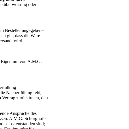
anküberweisung oder
vom Besteller angegebene
och gilt, dass die Ware
ersandt wird.
 im Eigentum von A.M.G.
erfüllung
die Nacherfüllung fehl,
 Vertrag zurücktreten, den
ehende Ansprüche des
ossen. A.M.G. Schörghofer
d selbst entstanden sind;
en Gewinn oder für