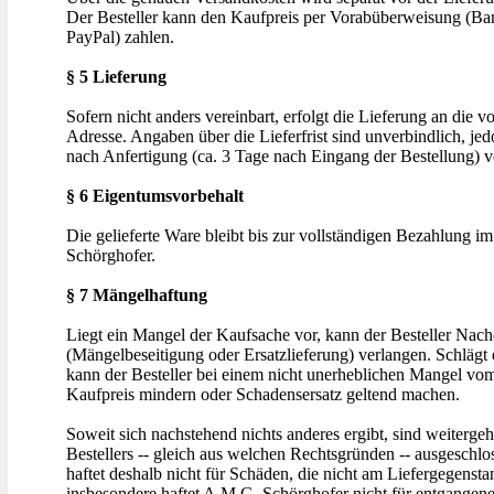
Der Besteller kann den Kaufpreis per Vorabüberweisung (B
PayPal) zahlen.
§ 5 Lieferung
Sofern nicht anders vereinbart, erfolgt die Lieferung an die 
Adresse. Angaben über die Lieferfrist sind unverbindlich, jed
nach Anfertigung (ca. 3 Tage nach Eingang der Bestellung) v
§ 6 Eigentumsvorbehalt
Die gelieferte Ware bleibt bis zur vollständigen Bezahlung
Schörghofer.
§ 7 Mängelhaftung
Liegt ein Mangel der Kaufsache vor, kann der Besteller Nach
(Mängelbeseitigung oder Ersatzlieferung) verlangen. Schlägt 
kann der Besteller bei einem nicht unerheblichen Mangel vom
Kaufpreis mindern oder Schadensersatz geltend machen.
Soweit sich nachstehend nichts anderes ergibt, sind weiterg
Bestellers -- gleich aus welchen Rechtsgründen -- ausgeschl
haftet deshalb nicht für Schäden, die nicht am Liefergegenstan
insbesondere haftet A.M.G. Schörghofer nicht für entgangen