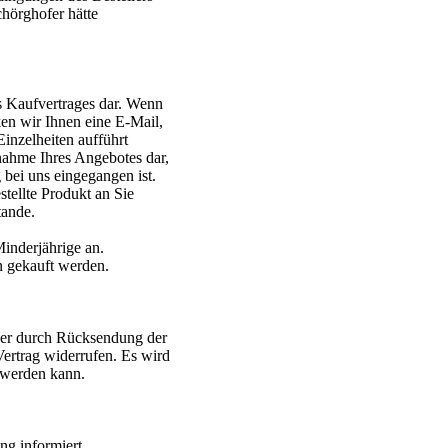
hörghofer hätte
es Kaufvertrages dar. Wenn
en wir Ihnen eine E-Mail,
Einzelheiten aufführt
nnahme Ihres Angebotes dar,
 bei uns eingegangen ist.
tellte Produkt an Sie
tande.
inderjährige an.
n gekauft werden.
 oder durch Rücksendung der
ertrag widerrufen. Es wird
 werden kann.
ng informiert.