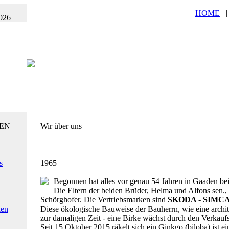
HOME
026
EN
Wir über uns
s
1965
Begonnen hat alles vor genau 54 Jahren in Gaaden be
Die Eltern der beiden Brüder, Helma und Alfons sen.,
Schörghofer. Die Vertriebsmarken sind
SKODA - SIMCA
ien
Diese ökologische Bauweise der Bauherrn, wie eine archit
zur damaligen Zeit - eine Birke wächst durch den Verkauf
Seit 15.Oktober 2015 räkelt sich ein Ginkgo (biloba) ist e