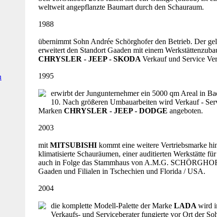
weltweit angepflanzte Baumart durch den Schauraum.
1988
übernimmt Sohn Andrée Schörghofer den Betrieb. Der ge
erweitert den Standort Gaaden mit einem Werkstättenzuba
CHRYSLER - JEEP - SKODA
Verkauf und Service Ver
1995
n
erwirbt der Jungunternehmer ein 5000 qm Areal in Bad
10. Nach größeren Umbauarbeiten wird Verkauf - Ser
Marken
CHRYSLER - JEEP - DODGE
angeboten.
2003
mit
MITSUBISHI
kommt eine weitere Vertriebsmarke hi
klimatisierte Schauräumen, einer auditierten Werkstätte 
auch in Folge das Stammhaus von A.M.G. SCHÖRGHOFE
Gaaden und Filialen in Tschechien und Florida / USA.
2004
die komplette Modell-Palette der Marke
LADA
wird i
Verkaufs- und Serviceberater fungierte vor Ort der S