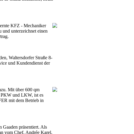
lernte KFZ - Mechaniker
u und unterzeichnet einen
trag.
en, Waltersdorfer Straße 8-
vice und Kundendienst der
nzu. Mit über 600 qm
für PKW und LKW, ist es
R mit dem Betrieb in
n Gaaden präsentiert. Als
ohn vom Chef, Andrée Karel.