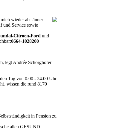
s mich wieder ab Jänner
f und Service sowie
yundai-Citroen-Ford
und
chbar:
0664-1028200
am, legt Andrée Schörghofer
eden Tag von 0.00 - 24.00 Uhr
h), wissen die rund 8170
 .
elbstständigkeit in Pension zu
wünsche allen GESUND