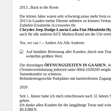
2013...Back to the Roots
Die letzten Jahre waren sehr schwierig,umso mehr freut e
2013 in Gaaden meine Dienste anbieten zu können.Verkau
Zubehör-Ersatzteile-Accessories für
Chrysler-Jeep-Dodge-Lancia-Lada-Fiat-Mitsubishi-H
auch für alle anderen KFZ Marken.Rund um die Uhr errei
Yes, we can ! -- Anders Als Alle Anderen
Auf familiäre Betreuung aller Kunden, durch sein Te
weiterhin größten Wert.
Die derzeitigen
ÖFFNUNGSZEITEN IN GAADEN
, J
(Terminvereinbarung jederzeit unter 0664-1028200 möglic
Stammkunden zu schätzen.
Behindertengerechte Parkplätze mit barrierefreiem Zugang
2020
Seit 1. Jänner habe ich mich entschlossen nach 32 Jahren S
gehen.
Ich danke allen Kunden für die langjährige Treue und 
BLEIBEN.