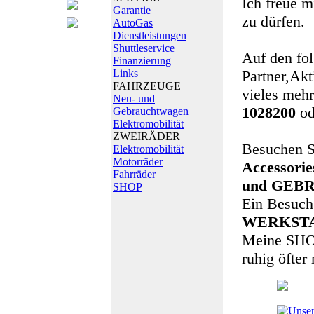
Ich freue 
Garantie
zu dürfen.
AutoGas
Dienstleistungen
Shuttleservice
Auf den fol
Finanzierung
Links
Partner,Akt
FAHRZEUGE
vieles mehr..
Neu- und
1028200
od
Gebrauchtwagen
Elektromobilität
ZWEIRÄDER
Besuchen S
Elektromobilität
Motorräder
Accessori
Fahrräder
und GEBR
SHOP
Ein Besuch
WERKSTA
Meine SHOP 
ruhig öfter 