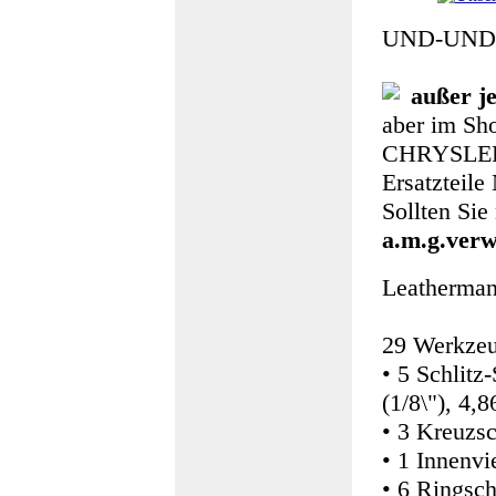
UND-UND
außer jen
aber im Sho
CHRYSLE
Ersatzteile
Sollten Sie 
a.m.g.ver
Leatherman
29 Werkzeu
• 5 Schlitz
(1/8\"), 4,
• 3 Kreuzs
• 1 Innenvi
• 6 Ringsc