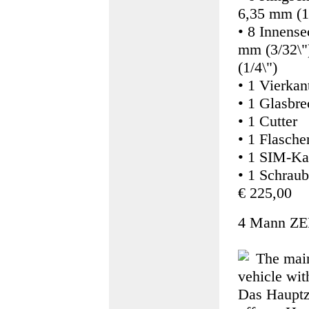
6,35 mm (1/
• 8 Innens
mm (3/32\"
(1/4\")
• 1 Vierkan
• 1 Glasbre
• 1 Cutter
• 1 Flasche
• 1 SIM-Ka
• 1 Schraub
€ 225,00
4 Mann ZE
The main
vehicle wit
Das Hauptze