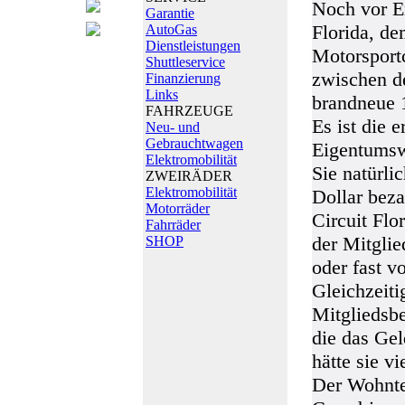
Noch vor En
Garantie
Florida, de
AutoGas
Dienstleistungen
Motorsportc
Shuttleservice
zwischen d
Finanzierung
Links
brandneue 1
FAHRZEUGE
Es ist die 
Neu- und
Gebrauchtwagen
Eigentums
Elektromobilität
Sie natürli
ZWEIRÄDER
Elektromobilität
Dollar beza
Motorräder
Circuit Flo
Fahrräder
der Mitglie
SHOP
oder fast v
Gleichzeiti
Mitgliedsbe
die das Gel
hätte sie vi
Der Wohnte