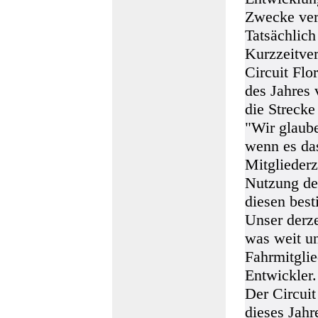
Zwecke ver
Tatsächlic
Kurzzeitve
Circuit Flo
des Jahres 
die Strecke
"Wir glaube
wenn es das
Mitgliederz
Nutzung der
diesen bes
Unser derze
was weit un
Fahrmitglie
Entwickler.
Der Circuit
dieses Jahr