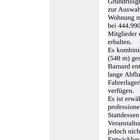
Grundrissgr
zur Auswahl
Wohnung mi
bei 444.990
Mitglieder
erhalten.
Es kombinie
(548 m) ge
Barnard en
lange Abfl
Fahrerlage
verfügen.
Es ist erwä
professione
Stattdessen
Veranstaltu
jedoch nich
Entwicklung