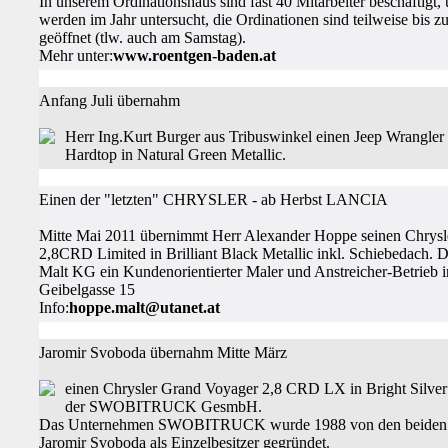
In unserem Ordinationshaus sind fast 40 Mitarbeiter beschäftigt,
werden im Jahr untersucht, die Ordinationen sind teilweise bis 
geöffnet (tlw. auch am Samstag).
Mehr unter:
www.roentgen-baden.at
Anfang Juli übernahm
Herr Ing.Kurt Burger aus Tribuswinkel einen Jeep Wrangler
Hardtop in Natural Green Metallic.
Einen der "letzten" CHRYSLER - ab Herbst LANCIA
Mitte Mai 2011 übernimmt Herr Alexander Hoppe seinen Chrys
2,8CRD Limited in Brilliant Black Metallic inkl. Schiebedach.
Malt KG ein Kundenorientierter Maler und Anstreicher-Betrieb 
Geibelgasse 15
Info:
hoppe.malt@utanet.at
Jaromir Svoboda übernahm Mitte März
einen Chrysler Grand Voyager 2,8 CRD LX in Bright Silve
der SWOBITRUCK GesmbH.
Das Unternehmen SWOBITRUCK wurde 1988 von den beiden 
Jaromir Svoboda als Einzelbesitzer gegründet.