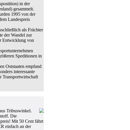
ostition) in der
enland) gesammelt.
urden 1995 von der
dem Landespreis
schließlich als Frächter
gte der Wandel zur
er Entwicklung von
ansportunternehmen
 größeren Speditionen in
en Oststaaten empfand
nders interessante
Transportwirtschaft
aus Tribuswinkel.
toff. Die
reis! Mit 50 Cent fährt
ER einfach an der