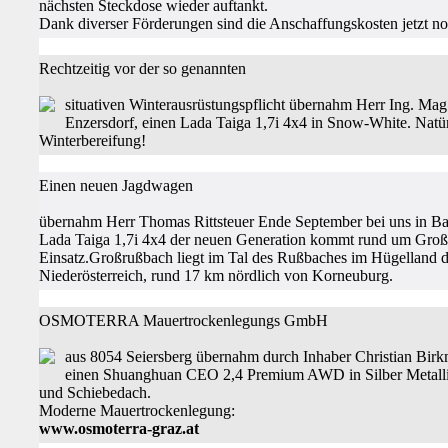
nächsten Steckdose wieder auftankt.
Dank diverser Förderungen sind die Anschaffungskosten jetzt no
Rechtzeitig vor der so genannten
situativen Winterausrüstungspflicht übernahm Herr Ing. Ma
Enzersdorf, einen Lada Taiga 1,7i 4x4 in Snow-White. Natür
Winterbereifung!
Einen neuen Jagdwagen
übernahm Herr Thomas Rittsteuer Ende September bei uns in B
Lada Taiga 1,7i 4x4 der neuen Generation kommt rund um Groß
Einsatz.Großrußbach liegt im Tal des Rußbaches im Hügelland de
Niederösterreich, rund 17 km nördlich von Korneuburg.
OSMOTERRA Mauertrockenlegungs GmbH
aus 8054 Seiersberg übernahm durch Inhaber Christian Bir
einen Shuanghuan CEO 2,4 Premium AWD in Silber Metallic
und Schiebedach.
Moderne Mauertrockenlegung:
www.osmoterra-graz.at