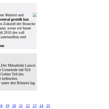
rste Malerei und
tral gestellt hat.
en Zukunft der Branche
 dann, wenn wir heute
li 2010 des voll
 Kastenaufbau und
com
d.Der Mitsubishi Lancer
der Gemeinde mit 924
Gebiet Teil des
 keltischen
 unter den Römern lag
18
19
20
21
22
23
24
25