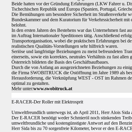
Beide hatten vor der Gründung Erfahrungen (LKW Fahrer u. Disp
Tschechischen Republik und Europa (Spanien, Portugal, Griech
Die Bemühungen um besondere Sicherheit im Straßenverkehr w
Bundeskammer und dem Kuratorium für Verkehrssicherheit mit 
belohnt.
In den ersten Jahren des Bestehens war das Unternehmen fast aus
im Auftrag Internationaler Speditionen tätig. Anschließend erfol
Transportorganisation, wobei die praktischen Erfahrungen bei d
realistischen Qualitäts-Vorstellungen sehr hilfreich waren.
Seriöse und langfristige Beziehungen zu meist befreundeten Tr
einerseits, sowie ein korrektes, neutrales Verhältnis zu fast allen
Österreich bildeten die Basis des Geschäftsaufbaues.
Durch die von Anfang an ausgezeichneten Beziehungen zu einig
die Firma SWOBITRUCK die Ostöffnung im Jahre 1989 als beso
Herausforderung, die Verknüpfung WEST - OST im Rahmen der 
optimal zu gestalten.
Mehr unter:
www.swobitruck.at
E-RACER-Der Roller mit Elektrosprit
Umweltfreundlich unterwegs ist, ab April 2011, Herr Alois Sida 
Der E-RACER benötigt weder Schmieröl noch stinkenden Treibs
umweltfreundliche und kostengünstigste Antwort auf den Benzinp
Herr Sida bis zu 70 sorgenfreie Kilometer, bevor er den E-RAC