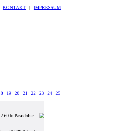
|
KONTAKT
|
IMPRESSUM
18
19
20
21
22
23
24
25
,2 69 in Pasodoble