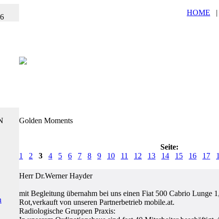
HOME
26
N
Golden Moments
Seite:
1
2
3
4
5
6
7
8
9
10
11
12
13
14
15
16
17
Herr Dr.Werner Hayder
mit Begleitung übernahm bei uns einen Fiat 500 Cabrio Lunge 1
n
Rot,verkauft von unseren Partnerbetrieb mobile.at.
Radiologische Gruppen Praxis: