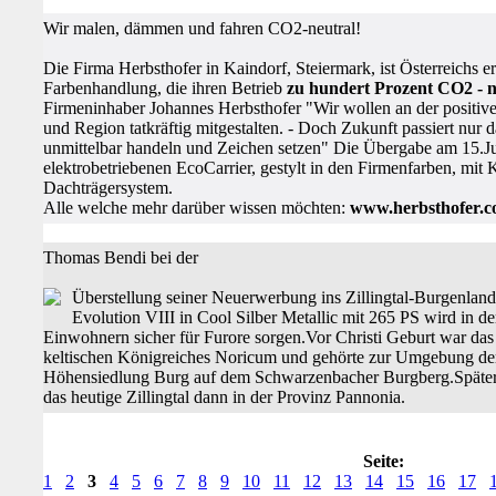
Wir malen, dämmen und fahren CO2-neutral!
Die Firma Herbsthofer in Kaindorf, Steiermark, ist Österreichs e
Farbenhandlung, die ihren Betrieb
zu hundert Prozent CO2 - neu
Firmeninhaber Johannes Herbsthofer "Wir wollen an der positiv
und Region tatkräftig mitgestalten. - Doch Zukunft passiert nur
unmittelbar handeln und Zeichen setzen" Die Übergabe am 15.Ju
elektrobetriebenen EcoCarrier, gestylt in den Firmenfarben, mit
Dachträgersystem.
Alle welche mehr darüber wissen möchten:
www.herbsthofer.
Thomas Bendi bei der
Überstellung seiner Neuerwerbung ins Zillingtal-Burgenlan
Evolution VIII in Cool Silber Metallic mit 265 PS wird in 
Einwohnern sicher für Furore sorgen.Vor Christi Geburt war das 
keltischen Königreiches Noricum und gehörte zur Umgebung der
Höhensiedlung Burg auf dem Schwarzenbacher Burgberg.Später
das heutige Zillingtal dann in der Provinz Pannonia.
Seite:
1
2
3
4
5
6
7
8
9
10
11
12
13
14
15
16
17