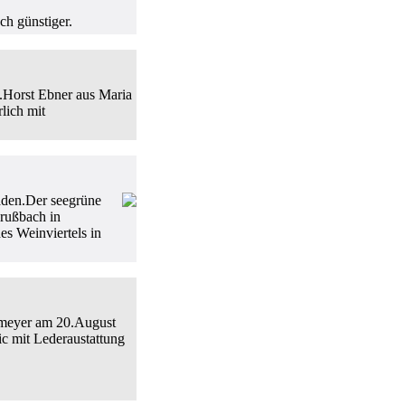
ch günstiger.
g.Horst Ebner aus Maria
lich mit
aden.Der seegrüne
rußbach in
s Weinviertels in
kmeyer am 20.August
 mit Lederaustattung