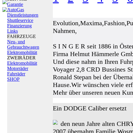
Garantie
AutoGas
Dienstleistungen
Shuttleservice
Evolution,Maxima,Fashion,Pur
Finanzierung
Nahmen,
Links
FAHRZEUGE
Neu- und
S I N G E R seit 1886 in Öster
Gebrauchtwagen
Elektromobilität
Firma Helmut Hämmerle Gm
ZWEIRÄDER
Und diese nahm in Ihren Fuhr
Elektromobilität
Voyager 2,8 CRD Bussines Sto
Motorräder
Fahrräder
Ronald Stepan bei der Überna
SHOP
Hause.Wir wünschen viele erf
Mehr über unseren neuen Kun
Ein DODGE Caliber ersetzt
den neun Jahre alten CH
2007 übernahm Familie Wosme