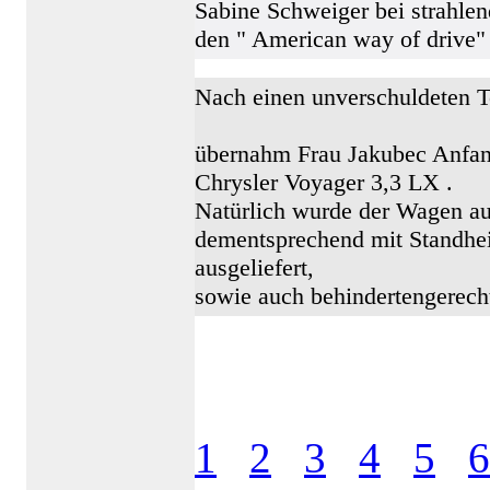
Sabine Schweiger bei strahle
den " American way of drive"
Nach einen unverschuldeten T
übernahm Frau Jakubec Anfa
Chrysler Voyager 3,3 LX .
Natürlich wurde der Wagen au
dementsprechend mit Standhei
ausgeliefert,
sowie auch behindertengerech
1
2
3
4
5
6