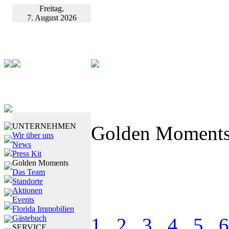
Freitag,
7. August 2026
UNTERNEHMEN
Golden Moment
Wir über uns
News
Press Kit
Golden Moments
Das Team
Standorte
Aktionen
Events
Florida Immobilien
Gästebuch
1
2
3
4
5
6
SERVICE