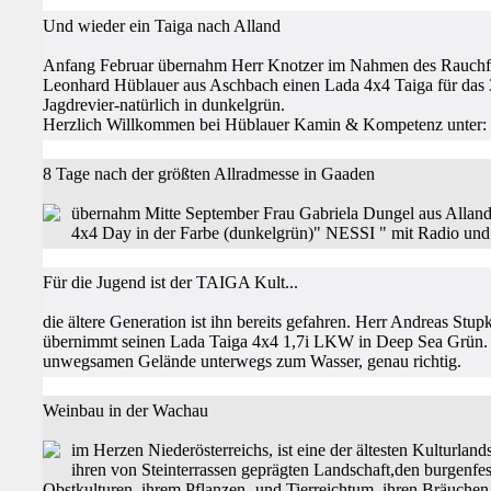
Und wieder ein Taiga nach Alland
Anfang Februar übernahm Herr Knotzer im Nahmen des Rauchf
Leonhard Hüblauer aus Aschbach einen Lada 4x4 Taiga für das 
Jagdrevier-natürlich in dunkelgrün.
Herzlich Willkommen bei Hüblauer Kamin & Kompetenz unter:
8 Tage nach der größten Allradmesse in Gaaden
übernahm Mitte September Frau Gabriela Dungel aus Alland
4x4 Day in der Farbe (dunkelgrün)" NESSI " mit Radio un
Für die Jugend ist der TAIGA Kult...
die ältere Generation ist ihn bereits gefahren. Herr Andreas Stupk
übernimmt seinen Lada Taiga 4x4 1,7i LKW in Deep Sea Grün. A
unwegsamen Gelände unterwegs zum Wasser, genau richtig.
Weinbau in der Wachau
im Herzen Niederösterreichs, ist eine der ältesten Kulturlan
ihren von Steinterrassen geprägten Landschaft,den burgenfe
Obstkulturen, ihrem Pflanzen- und Tierreichtum, ihren Bräuchen