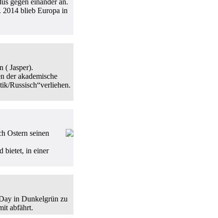
us gegen einander an.
 2014 blieb Europa in
 ( Jasper).
en der akademische
ik/Russisch“verliehen.
h Ostern seinen
bietet, in einer
4 Day in Dunkelgrün zu
t abfährt.