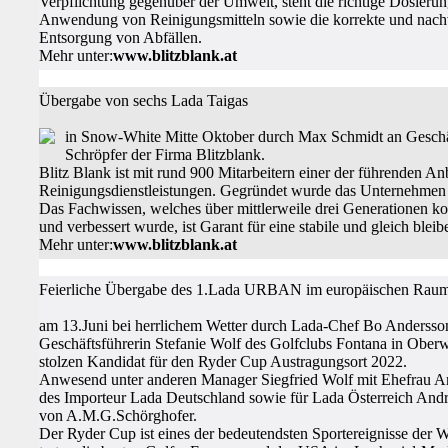
Verpflichtung gegenüber der Umwelt, steht die richtige Dosieru
Anwendung von Reinigungsmitteln sowie die korrekte und nach
Entsorgung von Abfällen.
Mehr unter:
www.blitzblank.at
Übergabe von sechs Lada Taigas
in Snow-White Mitte Oktober durch Max Schmidt an Geschäf
Schröpfer der Firma Blitzblank.
Blitz Blank ist mit rund 900 Mitarbeitern einer der führenden Anb
Reinigungsdienstleistungen. Gegründet wurde das Unternehmen b
Das Fachwissen, welches über mittlerweile drei Generationen ko
und verbessert wurde, ist Garant für eine stabile und gleich bleib
Mehr unter:
www.blitzblank.at
Feierliche Übergabe des 1.Lada URBAN im europäischen Rau
am 13.Juni bei herrlichem Wetter durch Lada-Chef Bo Andersso
Geschäftsführerin Stefanie Wolf des Golfclubs Fontana in Oberw
stolzen Kandidat für den Ryder Cup Austragungsort 2022.
Anwesend unter anderen Manager Siegfried Wolf mit Ehefrau An
des Importeur Lada Deutschland sowie für Lada Österreich And
von A.M.G.Schörghofer.
Der Ryder Cup ist eines der bedeutendsten Sportereignisse der W