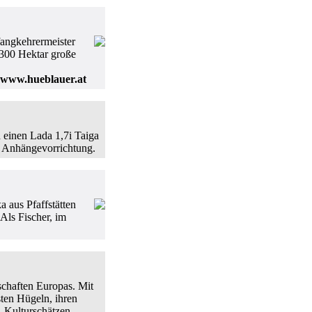
angkehrermeister
300 Hektar große
www.hueblauer.at
 einen Lada 1,7i Taiga
d Anhängevorrichtung.
a aus Pfaffstätten
ls Fischer, im
dschaften Europas. Mit
sten Hügeln, ihren
, Kulturschätzen,