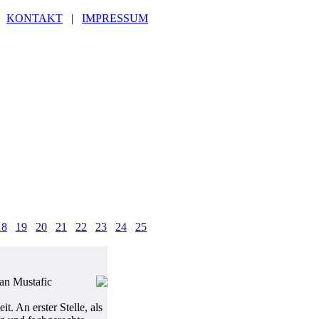
|
KONTAKT
|
IMPRESSUM
18
19
20
21
22
23
24
25
man Mustafic
t. An erster Stelle, als