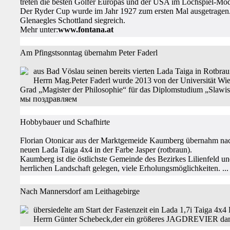
treten die besten Golfer Europas und der USA im Lochspiel-Mod
Der Ryder Cup wurde im Jahr 1927 zum ersten Mal ausgetragen.
Glenaegles Schottland siegreich.
Mehr unter:
www.fontana.at
Am Pfingstsonntag übernahm Peter Faderl
aus Bad Vöslau seinen bereits vierten Lada Taiga in Rotbraun
Herrn Mag.Peter Faderl wurde 2013 von der Universität Wi
Grad „Magister der Philosophie“ für das Diplomstudium „Slawist
мы поздравляем
Hobbybauer und Schafhirte
Florian Otonicar aus der Marktgemeide Kaumberg übernahm nac
neuen Lada Taiga 4x4 in der Farbe Jasper (rotbraun).
Kaumberg ist die östlichste Gemeinde des Bezirkes Lilienfeld und 
herrlichen Landschaft gelegen, viele Erholungsmöglichkeiten. ...
Nach Mannersdorf am Leithagebirge
übersiedelte am Start der Fastenzeit ein Lada 1,7i Taiga 4x
Herrn Günter Schebeck,der ein größeres JAGDREVIER dami