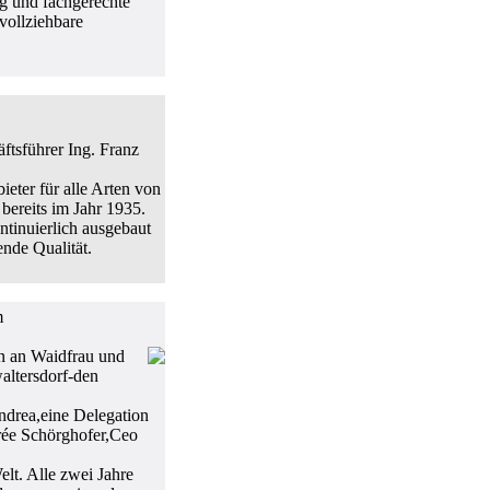
ng und fachgerechte
vollziehbare
tsführer Ing. Franz
ieter für alle Arten von
ereits im Jahr 1935.
ntinuierlich ausgebaut
ende Qualität.
m
n an Waidfrau und
altersdorf-den
drea,eine Delegation
rée Schörghofer,Ceo
elt. Alle zwei Jahre