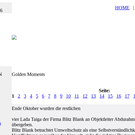
HOME
26
N
Golden Moments
Seite:
1
2
3
4
5
6
7
8
9
10
11
12
13
14
15
16
17
Ende Oktober wurden die restlichen
vier Lada Taiga der Firma Blitz Blank an Objektleiter Abdurah
n
übergeben.
Blitz Blank betrachtet Umweltschutz als eine Selbstverständlichkei