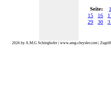
Seite:
15
16
1
29
30
3
2026 by A.M.G Schörghofer | www.amg-chrysler.com | Zugrif