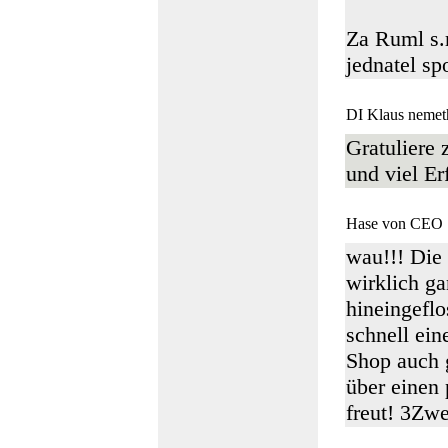
Za Ruml s.r
jednatel s
DI Klaus nemet
Gratuliere
und viel Er
Hase von CEO
wau!!! Die 
wirklich g
hineingeflo
schnell ei
Shop auch g
über einen
freut! 3Zw