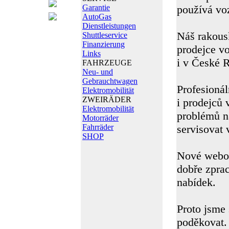
Garantie
používá voz
AutoGas
Dienstleistungen
Náš rakous
Shuttleservice
Finanzierung
prodejce v
Links
i v České 
FAHRZEUGE
Neu- und
Gebrauchtwagen
Profesionál
Elektromobilität
ZWEIRÄDER
i prodejců 
Elektromobilität
problémů ná
Motorräder
Fahrräder
servisovat
SHOP
Nové webové
dobře zprac
nabídek.
Proto jsme 
poděkovat.