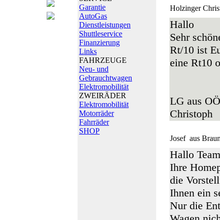
Garantie
Holzinger Chris
AutoGas
Hallo
Dienstleistungen
Shuttleservice
Sehr schön
Finanzierung
Rt/10 ist Eu
Links
FAHRZEUGE
eine Rt10 o
Neu- und
Gebrauchtwagen
Elektromobilität
ZWEIRÄDER
LG aus O
Elektromobilität
Christoph
Motorräder
Fahrräder
SHOP
Josef
aus Brau
Hallo Team
Ihre Homepa
die Vorste
Ihnen ein s
Nur die En
Wagen nich