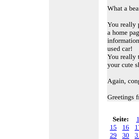
What a bea
You really 
a home page
information
used car!
You really 
your cute s
Again, con
Greetings 
Seite:
15
16
1
29
30
3