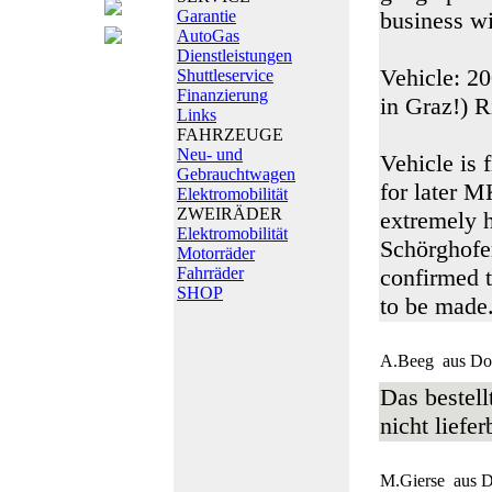
Garantie
business wi
AutoGas
Dienstleistungen
Vehicle: 2
Shuttleservice
Finanzierung
in Graz!) 
Links
FAHRZEUGE
Neu- und
Vehicle is 
Gebrauchtwagen
for later M
Elektromobilität
ZWEIRÄDER
extremely 
Elektromobilität
Schörghofe
Motorräder
Fahrräder
confirmed t
SHOP
to be made
A.Beeg
aus Do
Das bestell
nicht liefe
M.Gierse
aus D