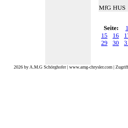
MfG HUS
Seite:
15
16
1
29
30
3
2026 by A.M.G Schörghofer | www.amg-chrysler.com | Zugrif