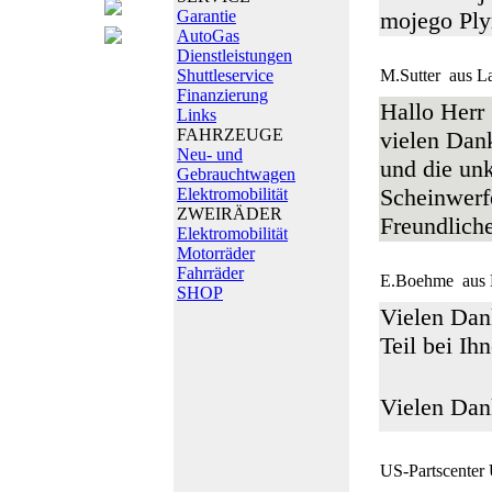
Garantie
mojego Pl
AutoGas
Dienstleistungen
Shuttleservice
M.Sutter
aus L
Finanzierung
Hallo Herr
Links
FAHRZEUGE
vielen Dank
Neu- und
und die un
Gebrauchtwagen
Scheinwerfe
Elektromobilität
ZWEIRÄDER
Freundlich
Elektromobilität
Motorräder
Fahrräder
E.Boehme
aus 
SHOP
Vielen Dank
Teil bei Ih
Vielen Dan
US-Partscenter 