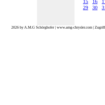
15
16
1
29
30
3
2026 by A.M.G Schörghofer | www.amg-chrysler.com | Zugrif