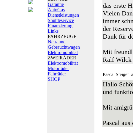
Garantie
das erste 
AutoGas
Vielen Dank
Dienstleistungen
immer schne
Shuttleservice
Finanzierung
der Reserve
Links
Dank für d
FAHRZEUGE
Neu- und
Gebrauchtwagen
Mit freund
Elektromobilität
ZWEIRÄDER
Ralf Wilck
Elektromobilität
Motorräder
Fahrräder
Pascal Steiger
a
SHOP
Hallo Schö
und funktio
Mit amigrü
Pascal aus