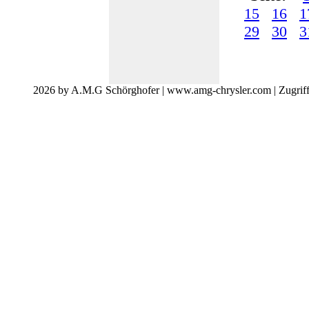
15
16
1
29
30
3
2026 by A.M.G Schörghofer | www.amg-chrysler.com | Zugrif