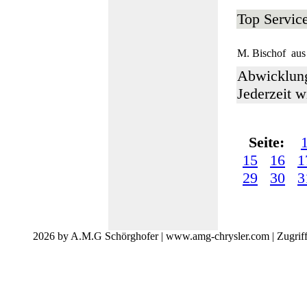
Top Servic
M. Bischof
aus
Abwicklung
Jederzeit w
Seite:
15
16
1
29
30
3
2026 by A.M.G Schörghofer | www.amg-chrysler.com | Zugrif