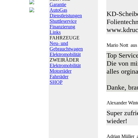
Garantie
AutoGas
KD-Scheibe
Dienstleistungen
Folientechn
Shuttleservice
Finanzierung
www.kdruc
Links
FAHRZEUGE
Neu- und
Mario Nott
aus
Gebrauchtwagen
Top Service
Elektromobilität
ZWEIRÄDER
Die von mir
Elektromobilität
alles orgina
Motorräder
Fahrräder
SHOP
Danke, bra
Alexander Wint
Super zufri
wieder!
Adrian Müller