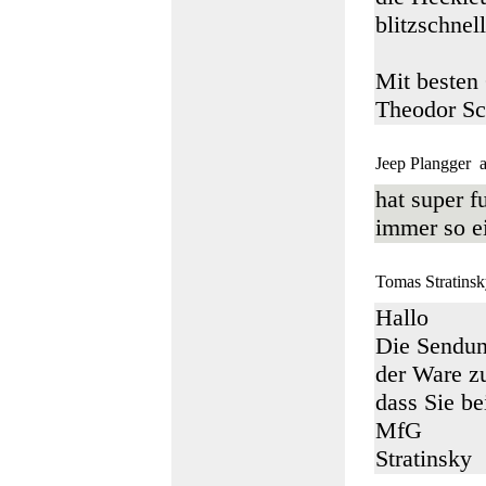
blitzschnel
Mit besten
Theodor Sc
Jeep Plangger
a
hat super f
immer so ei
Tomas Stratins
Hallo
Die Sendung
der Ware z
dass Sie be
MfG
Stratinsky