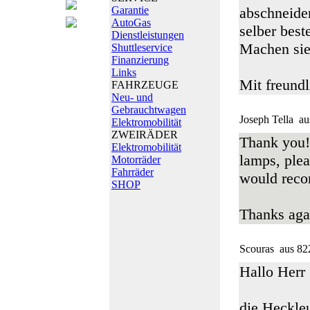
Garantie
abschneide
AutoGas
selber beste
Dienstleistungen
Machen sie 
Shuttleservice
Finanzierung
Links
Mit freund
FAHRZEUGE
Neu- und
Gebrauchtwagen
Joseph Tella
au
Elektromobilität
ZWEIRÄDER
Thank you!
Elektromobilität
lamps, plea
Motorräder
Fahrräder
would rec
SHOP
Thanks aga
Scouras
aus 82
Hallo Herr
die Heckleu