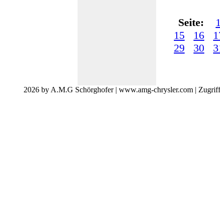
Seite:
15
16
1
29
30
3
2026 by A.M.G Schörghofer | www.amg-chrysler.com | Zugrif