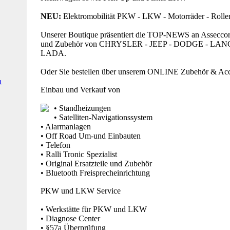
NEU:
Elektromobilität PKW - LKW - Motorräder - Roller
Unserer Boutique präsentiert die TOP-NEWS an Asseccor
und Zubehör von CHRYSLER - JEEP - DODGE - LAN
LADA.
Oder Sie bestellen über unserem ONLINE Zubehör & Ac
n
Einbau und Verkauf von
• Standheizungen
• Satelliten-Navigationssystem
• Alarmanlagen
• Off Road Um-und Einbauten
• Telefon
• Ralli Tronic Spezialist
• Original Ersatzteile und Zubehör
• Bluetooth Freisprecheinrichtung
PKW und LKW Service
• Werkstätte für PKW und LKW
• Diagnose Center
• §57a Überprüfung