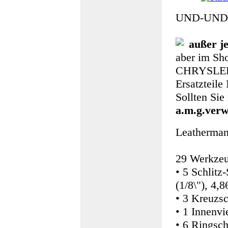
UND-UND
außer jen
aber im Sho
CHRYSLE
Ersatzteile
Sollten Sie 
a.m.g.ver
Leatherman
29 Werkzeu
• 5 Schlitz
(1/8\"), 4,
• 3 Kreuzs
• 1 Innenvi
• 6 Ringsc