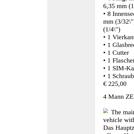
6,35 mm (1/
• 8 Innens
mm (3/32\"
(1/4\")
• 1 Vierkan
• 1 Glasbre
• 1 Cutter
• 1 Flasche
• 1 SIM-Ka
• 1 Schraub
€ 225,00
4 Mann ZE
The main
vehicle wit
Das Hauptze