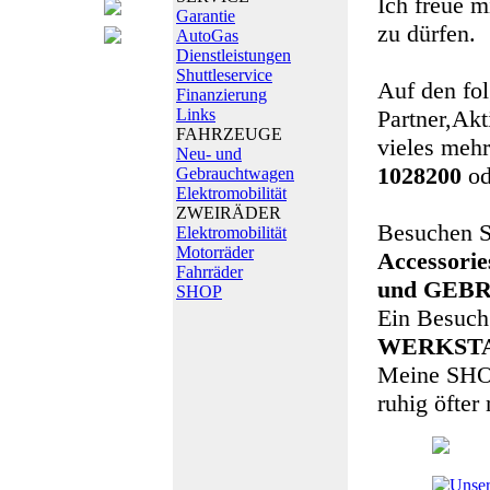
Ich freue 
Garantie
zu dürfen.
AutoGas
Dienstleistungen
Shuttleservice
Auf den fol
Finanzierung
Links
Partner,Akt
FAHRZEUGE
vieles mehr..
Neu- und
1028200
od
Gebrauchtwagen
Elektromobilität
ZWEIRÄDER
Besuchen S
Elektromobilität
Motorräder
Accessori
Fahrräder
und GEBR
SHOP
Ein Besuch
WERKSTA
Meine SHOP 
ruhig öfter 